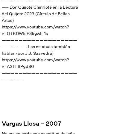
——————————————————
—– Don Quijote Chirigote en la Lectura
del Quijote 2023 (Círculo de Bellas
Artes)
https://www.youtube.com/watch?
v=QTKDWfcF3kg&t=1s
——————————————————
—————— Las estatuas también
hablan (por J.J. Saavedra)
https://www.youtube.com/watch?
v=A2Tfi8PgdS0
——————————————————
—————
Vargas Llosa – 2007
No me acuerdo con exactitud del año,