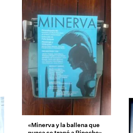
«Minerva y la ballena que
nunca se tragó a Pinocho»