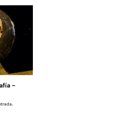
afía –
ntrada.